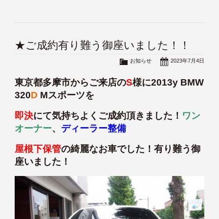
★ご成約有り難う御座いました！！
お知らせ
2023年7月4日
東京都多摩市からご来店の
S
様に2013y BMW
320
D
Mスポーツを
即決
にて気持ちよくご成約頂きました！
ワン
オーナー
、
ディーラー整備
屋根下保管
の綺麗なお車でした！有り難う御
座いました！