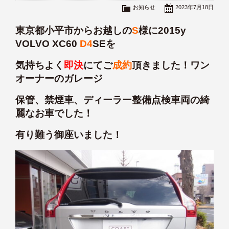
お知らせ
2023年7月18日
東京都小平市からお越しの
S
様に2015y
VOLVO XC60
D4
SEを
気持ちよく
即決
にてご
成約
頂きました！ワン
オーナーのガレージ
保管、禁煙車、ディーラー整備点検車両の綺
麗なお車でした！
有り難う御座いました！