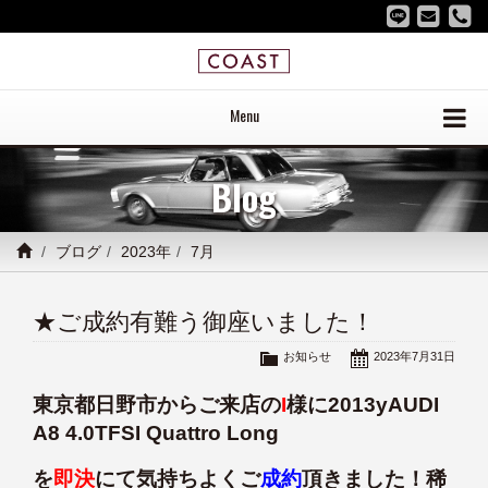
Menu
Blog
ブログ
2023年
7月
★ご成約有難う御座いました！
お知らせ
2023年7月31日
東京都日野市からご来店の
I
様に2013yAUDI
A8 4.0TFSI Quattro Long
を
即決
にて気持ちよくご
成約
頂きました！稀