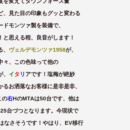
度を変えてダウンフォース量
ど、見た目の印象もグッと変わる
ードモンツァ製を装備で、
！と思える程、良音がします！
る、
ヴェルデモンツァ1958
が、
中々、この色味って他の
が、
イ
タ
リ
アです！塩梅が絶妙
かるお洒落なお客様に是非是非、
この
右
HのMTAは50台です、他は
25台づつとなります。今現状で
はなさそうです！やはり、EV移行