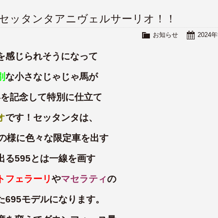
 695セッタンタアニヴェルサーリオ！！
お知らせ
2024
を感じられそうになって
別
な小さなじゃじゃ馬が
周年を記念して特別に仕立て
オ
です！セッタンタは、
の様に色々な限定車を出す
る595とは一線を画す
トフェラーリ
や
マセラティ
の
695モデルになります。