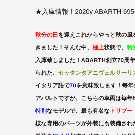
★入庫情報！2020y ABARTH
秋分の日
を迎えこれからやっと秋の風
きました！そんな中、
極上
状態で、
特
入庫致しました！ABARTH創立70
られた、
セッタンタアニヴェルサーリ
イタリア語で
70
を意味致します！毎年
アバルトですが、こちらの車両は毎年出
特別
なモデルで、最も有名な
トリブー
様な専用のパーツが外装にも装備された