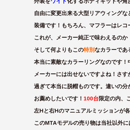
外装を
ワイド
化するボディキットや角
自由に変更出来る大型リアウィングな
装備です！もちろん、マフラーはレコ
これが、メーカー純正で味わえるのか
そして何よりもこの
特別
なカラーであ
本当に素敵なカラーリングなのです！
メーカーには出せないですよね！さす
過ぎて本当に脱帽ものです。違いの分
お薦めしたいです！
100台
限定の内、
左Hと右Hのマニュアルミッションが各
このMTAモデルの売り物は当社以外に