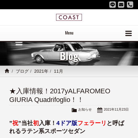
Menu
Blog
ブログ
2021年
11月
★入庫情報！2017yALFAROMEO
GIURIA Quadrifoglio！！
お知らせ
2021年11月23日
”
祝
”当社
初
入庫！
4ドア版
フェラーリ
と呼ば
れるラテン系スポーツセダン