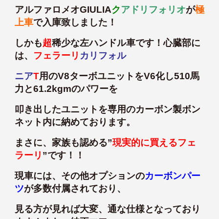
アルファロメオGIULIA
ク
アドリフォリオ
が
極
上車
で入庫致しました！
しかも
超
稀少な左ハンドル車です！心臓部に
は、
フェラーリ
カリフォル
ニア
T
用のV8ターボユニットをV6化し510馬
力と61.2kgmのパワーを
叩き出したユニットを専用のカーボン製ボン
ネット内に納めております。
まさに、家族も認める”
現実的に買えるフェ
ラーリ
”です！！
現車には、その他オプションの
カーボンパー
ツ
が多数付属されており、
見る方が見れば大変、通な仕様となっており