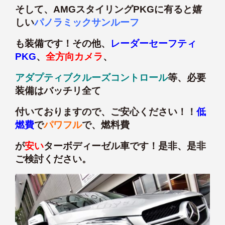
そして、AMGスタイリングPKGに有ると嬉
しい
パノラミックサンルーフ
も装備です！その他、
レーダーセーフティ
PKG
、
全方向カメラ
、
アダプティブクルーズコントロール
等、必要
装備はバッチリ全て
付いておりますので、ご安心ください！！
低
燃費
で
パワフル
で、燃料費
が
安い
ターボディーゼル車です！是非、是非
ご検討ください。