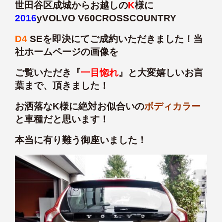
世田谷区成城からお越しの
K
様に
2016
yVOLVO V60CROSSCOUNTRY
D4
SEを即決にてご成約いただきました！当
社ホームページの画像を
ご覧いただき『
一目惚れ
』と大変嬉しいお言
葉まで、頂きました！
お洒落なK様に絶対お似合いの
ボディカラー
と車種だと思います！
本当に有り難う御座いました！