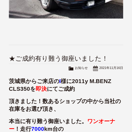
★ご成約有り難う御座いました！
お知らせ
2021年11月16日
茨城県からご来店の
I
様に2011y M.BENZ
CLS350を
即決
にてご成約
頂きました！数あるショップの中から当社の
在庫をお選び頂き、
本当に有り難う御座いました。
ワンオーナ
ー
！走行
7000
km台の