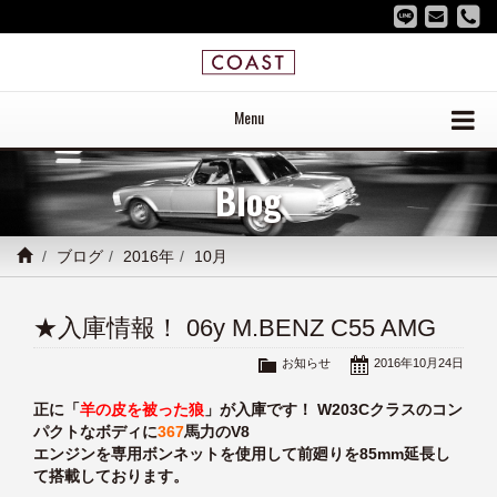
Menu
Blog
ブログ
2016年
10月
★入庫情報！ 06y M.BENZ C55 AMG
お知らせ
2016年10月24日
正に「
羊の皮を被った狼
」が入庫です！ W203Cクラスのコン
パクトなボディに
367
馬力のV8
エンジンを専用ボンネットを使用して前廻りを85mm延長し
て搭載しております。