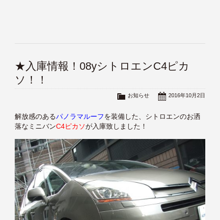
★入庫情報！08yシトロエンC4ピカ
ソ！！
お知らせ
2016年10月2日
解放感のある
パノラマルーフ
を装備した、シトロエンのお洒
落なミニバン
C4ピカソ
が入庫致しました！