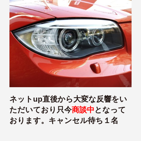
ネットup直後から大変な反響をい
ただいており只今
商談中
となって
おり
ます。キャンセル待ち１名