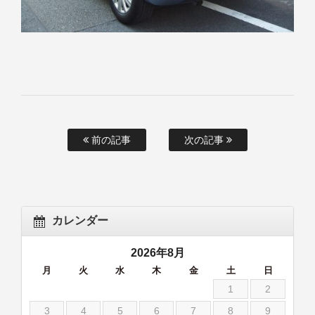
前の記事
次の記事
カレンダー
2026年8月
月
火
水
木
金
土
日
1
2
3
4
5
6
7
8
9