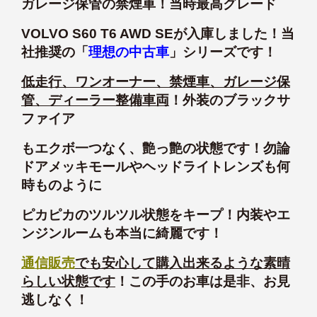
ガレージ保管の禁煙車！当時最高グレード
VOLVO S60 T6 AWD SEが入庫しました！当
社推奨の「
理想の中古車
」シリーズです！
低走行、ワンオーナー、禁煙車、ガレージ保
管、ディーラー整備車両
！外装のブラックサ
ファイア
もエクボ一つなく、艶っ艶の状態です！勿論
ドアメッキモールやヘッドライトレンズも何
時ものように
ピカピカのツルツル状態をキープ！内装やエ
ンジンルームも本当に綺麗です！
通信販売
でも安心して購入出来るような素晴
らしい状態です
！この手のお車は是非、お見
逃しなく！