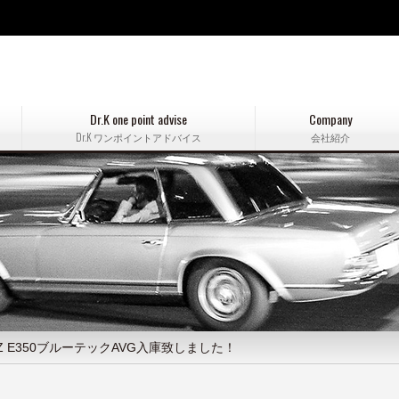
Dr.K one point advise
Company
Dr.K ワンポイントアドバイス
会社紹介
ENZ E350ブルーテックAVG入庫致しました！