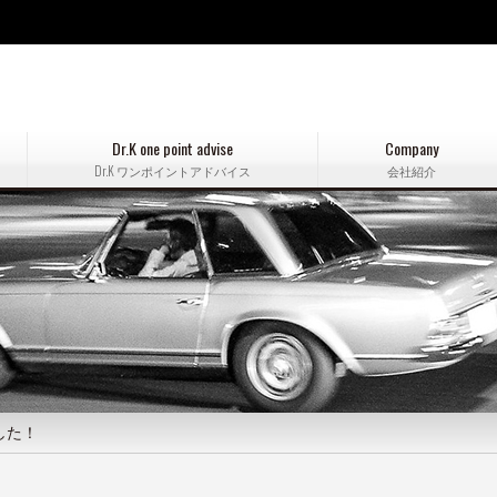
Dr.K one point advise
Company
Dr.K ワンポイントアドバイス
会社紹介
した！