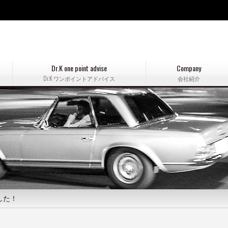
Dr.K one point advise
Company
Dr.K ワンポイントアドバイス
会社紹介
した！