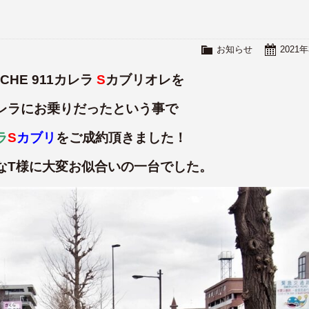
！
お知らせ
2021
SCHE 911カレラ
S
カブリオレを
レラにお乗りだったという事で
ラ
S
カブリ
をご成約頂きました！
なT様に大変お似合いの一台でした。