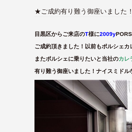
★ご成約有り難う御座いました
目黒区からご来店の
T
様に
2009y
POR
ご成約頂きました！以前もポルシェカ
またポルシェに乗りたいと当社の
カレ
有り難う御座いました！ナイスミドル