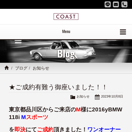
Menu
Blog
ブログ
お知らせ
★ご成約有難う御座いました！！
お知らせ
2023年10月8日
東京都品川区からご来店の
M
様に2016yBMW
118i
M
スポーツ
を
即決
にて
ご成約
頂きました！
ワンオーナー