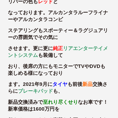
リパーの色も
レッド
と
なっております。アルカンタラルーフライナ
ーやアルカンタラコンビ
ステアリングもスポーティー＆ラグジュアリ
ーの雰囲気でその気に
させます。更に更に
純正
リアエンターテイメ
ントシステム
も装備して
おり、後席の方にもモニターでTVやDVDも
楽しめる様になっており
ます。2021年9月に
タイヤ
も前後
新品
交換さ
らに
ブレーキパッド
も、
新品交換済みで
至れり尽くせり
なお車です！
新車価格は1600万円を