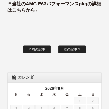
＊当社のAMG E63パフォーマンスpkgの詳細
はこちらから←←
前の記事
次の記事
カレンダー
2026年8月
月
火
水
木
金
土
日
1
2
3
4
5
6
7
8
9