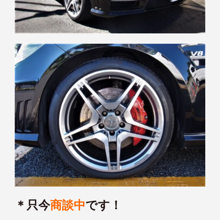
＊只今
商談中
です！