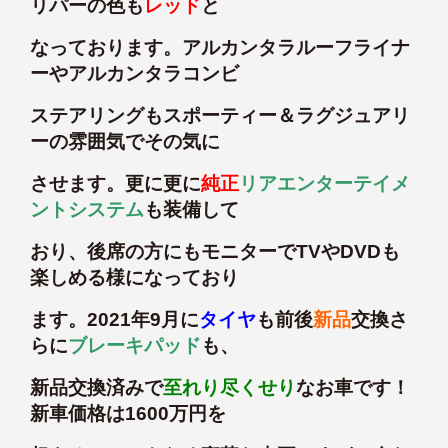
リパーの色も
レッド
と
なっております。アルカンタラルーフライナ
ーやアルカンタラコンビ
ステアリングもスポーティー＆ラグジュアリ
ーの雰囲気でその気に
させます。更に更に
純正
リアエンターテイメ
ントシステム
も装備して
おり、後席の方にもモニターでTVやDVDも
楽しめる様になっており
ます。2021年9月に
タイヤ
も前後
新品
交換さ
らに
ブレーキパッド
も、
新品交換済みで
至れり尽くせり
なお車です！
新車価格は1600万円を