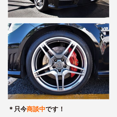
＊只今
商談中
です！