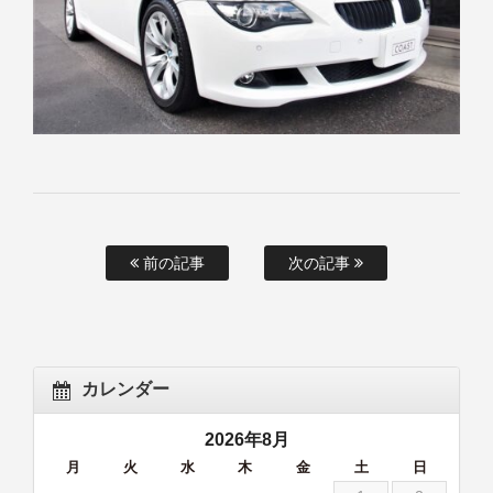
前の記事
次の記事
カレンダー
2026年8月
月
火
水
木
金
土
日