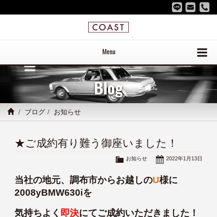
Menu
Blog
ブログ
お知らせ
★ご成約有り難う御座いました！
お知らせ
2022年1月13日
当社の地元、調布市からお越しの
U
様に
2008yBMW630iを
気持ちよく
即決
にてご成約いただきました！