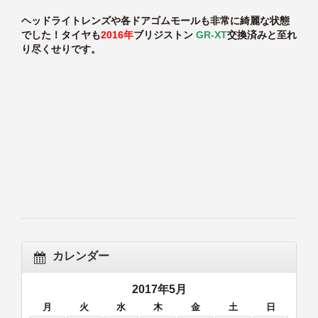
ヘッドライトレンズや各ドアゴムモールも非常に綺麗な状態
でした！タイヤも
2016年
ブリジストン
GR-XT
交換済みと至れ
り尽くせりです。
カレンダー
2017年5月
月
火
水
木
金
土
日