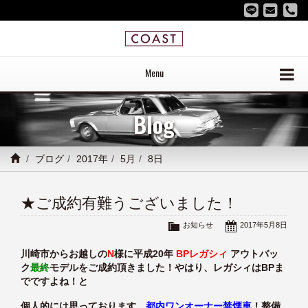
Menu
Blog
ブログ
2017年
5月
8日
★ご成約有難うございました！
お知らせ
2017年5月8日
川崎市からお越しの
N
様に平成20年
BPレガシィ
アウトバッ
ク
最終
モデルをご成約頂きました！やはり、レガシィはBPま
でですよね！と
個人的には思っております。
都内ワンオーナー禁煙車
！整備