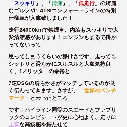
「
スッキリ
」、「
清潔
」、「
低走行
」の綺麗
なゴルフⅥ1.4TSIコンフォートラインの特別
仕様車が入庫致しました！
走行24000kmで禁煙車、内装もスッキリで大
変清潔感があります！エンジンもまるで掛か
ってないって
思ってしまうくらいの静けさです。走っても
シットリと滑らかにスルスルと大変気持良
く、1.4リッターの余裕と
7速DSGの滑らかさがマッチしているのが良
く伝わってきます。さすが、「
世界のベンチ
マーク
」と云ったところ
です！ハイライン同等のスエードとファブリ
ックのコンビシートが更に心地よく、走りに
上質
な高級感を持たせて