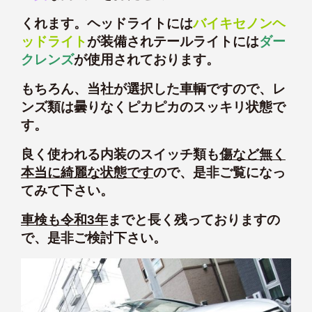
くれます。ヘッドライトには
バイキセノンヘ
ッドライト
が装備されテールライトには
ダー
クレンズ
が使用されております。
もちろん、当社が選択した車輌ですので、レ
ンズ類は曇りなくピカピカのスッキリ状態で
す。
良く使われる内装のスイッチ類も
傷など無く
本当に綺麗な状態です
ので、是非ご覧になっ
てみて下さい。
車検も令和3
年
までと長く残っておりますの
で、是非ご検討下さい。