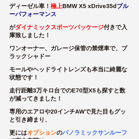
ディーゼル車！
極上
BMW X5 xDrive35d
ブル
ーパフォーマンス
が
ダイナミックスポーツパッケージ
付きで入
庫致しました！
ワンオーナー、ガレージ保管の禁煙車で、ブ
ラックシャドー
モールやヘッドライトレンズも本当に綺麗な
状態です！
走行距離3万キロ台でのE70型X5も探すと数
が減ってきました！
専用のエアロや20インチAWで見た目もグッ
と引き締まり、
更には
オプション
の
パノラミックサンルーフ