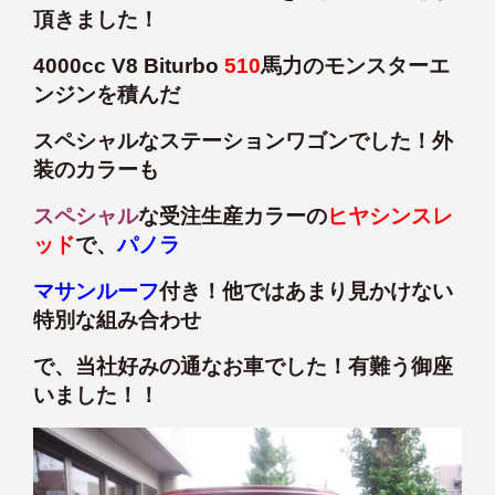
頂きました！
4000cc V8 Biturbo
510
馬力のモンスターエ
ンジンを積んだ
スペシャルなステーションワゴンでした！外
装のカラーも
スペシャル
な受注生産カラーの
ヒヤシンスレ
ッド
で、
パノラ
マサンルーフ
付き！他ではあまり見かけない
特別な組み合わせ
で、当社好みの通なお車でした！有難う御座
いました！！