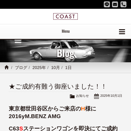
Menu
Blog
ブログ
2025年
10月
1日
★ご成約有難う御座いました！！
お知らせ
2025年10月1日
東京都世田谷区からご来店の
H
様に
2016yM.BENZ AMG
C63
S
ステーションワゴンを即決にてご成約