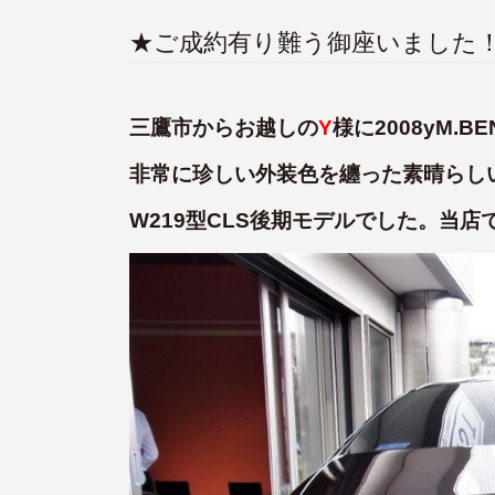
★ご成約有り難う御座いました
三鷹市からお越しの
Y
様に2008yM.B
非常に珍しい外装色を纏った素晴らし
W219型CLS後期モデルでした。当